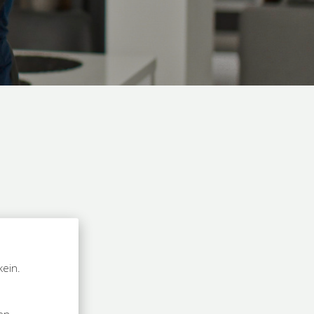
kein.
n
sen