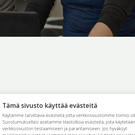
Tämä sivusto käyttää evästeitä
Käytämme tarvittavia evästeitä jotta verkkosivustomme toimisi oi
Suostumuksellasi asetamme tilastollisia evästeitä, joita käytetää
verkkosivuston testaamiseen ja parantamiseen. Jos hyväksyt
markkinointievästeet, jaamme tietoja sivustosi käytöstä sosiaali