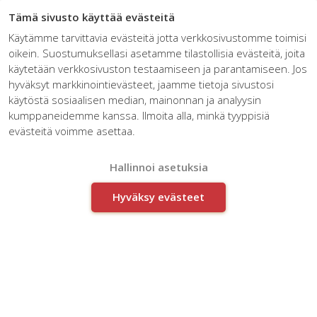
☰
Tämä sivusto käyttää evästeitä
Käytämme tarvittavia evästeitä jotta verkkosivustomme toimisi
oikein. Suostumuksellasi asetamme tilastollisia evästeitä, joita
Home
käytetään verkkosivuston testaamiseen ja parantamiseen. Jos
hyväksyt markkinointievästeet, jaamme tietoja sivustosi
We build the companies and
käytöstä sosiaalisen median, mainonnan ja analyysin
kumppaneidemme kanssa. Ilmoita alla, minkä tyyppisiä
organisations that will go on
evästeitä voimme asettaa.
succeeding tomorrow. We find real
opportunities, renew structures and
Hallinnoi asetuksia
improve productivity.
Hyväksy evästeet
CONTACT US
Services