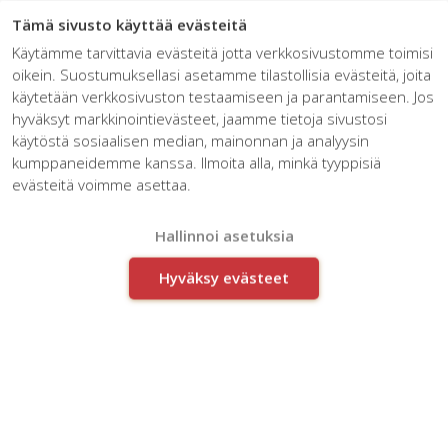
☰
Tämä sivusto käyttää evästeitä
Käytämme tarvittavia evästeitä jotta verkkosivustomme toimisi
oikein. Suostumuksellasi asetamme tilastollisia evästeitä, joita
käytetään verkkosivuston testaamiseen ja parantamiseen. Jos
hyväksyt markkinointievästeet, jaamme tietoja sivustosi
käytöstä sosiaalisen median, mainonnan ja analyysin
kumppaneidemme kanssa. Ilmoita alla, minkä tyyppisiä
Granlund Oy renewed their
evästeitä voimme asettaa.
data systems to serve their
growth strategy
Hallinnoi asetuksia
Hyväksy evästeet