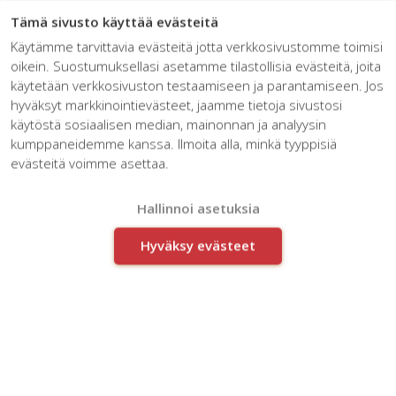
☰
Tämä sivusto käyttää evästeitä
Käytämme tarvittavia evästeitä jotta verkkosivustomme toimisi
oikein. Suostumuksellasi asetamme tilastollisia evästeitä, joita
käytetään verkkosivuston testaamiseen ja parantamiseen. Jos
hyväksyt markkinointievästeet, jaamme tietoja sivustosi
käytöstä sosiaalisen median, mainonnan ja analyysin
kumppaneidemme kanssa. Ilmoita alla, minkä tyyppisiä
Hae Business Finland-
evästeitä voimme asettaa.
rahoitusta
Hallinnoi asetuksia
Hyväksy evästeet