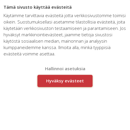
☰
Tämä sivusto käyttää evästeitä
Käytämme tarvittavia evästeitä jotta verkkosivustomme toimisi
oikein. Suostumuksellasi asetamme tilastollisia evästeitä, joita
käytetään verkkosivuston testaamiseen ja parantamiseen. Jos
Työpajat ja valmennukset
hyväksyt markkinointievästeet, jaamme tietoja sivustosi
käytöstä sosiaalisen median, mainonnan ja analyysin
Kasvattavat inhimillistä
kumppaneidemme kanssa. Ilmoita alla, minkä tyyppisiä
muutosenergiaa!
evästeitä voimme asettaa.
Hallinnoi asetuksia
JÄTÄ SOITTOPYYNTÖ
Hyväksy evästeet