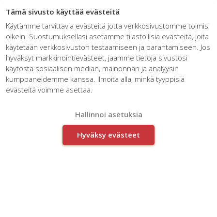
☰
Tämä sivusto käyttää evästeitä
Käytämme tarvittavia evästeitä jotta verkkosivustomme toimisi
oikein. Suostumuksellasi asetamme tilastollisia evästeitä, joita
käytetään verkkosivuston testaamiseen ja parantamiseen. Jos
hyväksyt markkinointievästeet, jaamme tietoja sivustosi
käytöstä sosiaalisen median, mainonnan ja analyysin
kumppaneidemme kanssa. Ilmoita alla, minkä tyyppisiä
evästeitä voimme asettaa.
Hallinnoi asetuksia
Hyväksy evästeet
Muutosjohtaminen ja
muutosvalmennus
Vie muutos onnistuneesti maaliin
JÄTÄ SOITTOPYYNTÖ