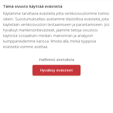
☰
Tämä sivusto käyttää evästeitä
Käytämme tarvittavia evästeitä jotta verkkosivustomme toimisi
oikein. Suostumuksellasi asetamme tilastollisia evästeitä, joita
käytetään verkkosivuston testaamiseen ja parantamiseen. Jos
hyväksyt markkinointievästeet, jaamme tietoja sivustosi
käytöstä sosiaalisen median, mainonnan ja analyysin
kumppaneidemme kanssa. Ilmoita alla, minkä tyyppisiä
evästeitä voimme asettaa.
Innoman on mukana talkoissa
Hallinnoi asetuksia
Hyväksy evästeet