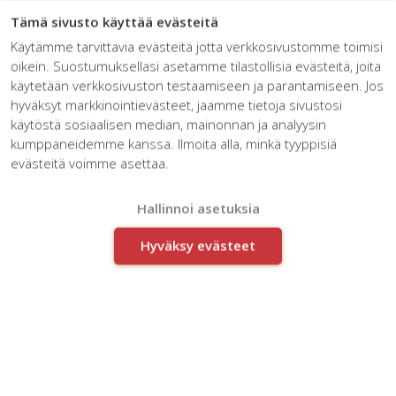
☰
Tämä sivusto käyttää evästeitä
Käytämme tarvittavia evästeitä jotta verkkosivustomme toimisi
oikein. Suostumuksellasi asetamme tilastollisia evästeitä, joita
käytetään verkkosivuston testaamiseen ja parantamiseen. Jos
hyväksyt markkinointievästeet, jaamme tietoja sivustosi
käytöstä sosiaalisen median, mainonnan ja analyysin
kumppaneidemme kanssa. Ilmoita alla, minkä tyyppisiä
Helgi Vaarman: Innoman is
evästeitä voimme asettaa.
developing the business of a
small service enterprise
Hallinnoi asetuksia
Hyväksy evästeet