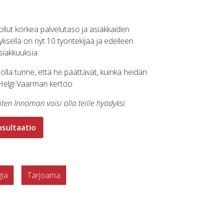
llut korkea palvelutaso ja asiakkaiden
ksellä on nyt 10 työntekijää ja edelleen
iakkuuksia.
 olla tunne, että he päättävät, kuinka heidän
 Helgi Vaarman kertoo.
ten Innoman voisi olla teille hyödyksi.
nsultaatio
gia
Tarjoama