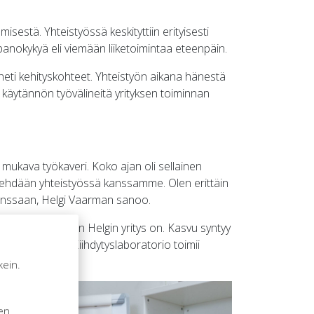
isestä. Yhteistyössä keskityttiin erityisesti
anokykyä eli viemään liiketoimintaa eteenpäin.
heti kehityskohteet. Yhteistyön aikana hänestä
ä käytännön työvälineitä yrityksen toiminnan
s mukava työkaveri. Koko ajan oli sellainen
a tehdään yhteistyössä kanssamme. Olen erittäin
kanssaan, Helgi Vaarman sanoo.
innovatiivinen, kuten Helgin yritys on. Kasvu syntyy
iomiseen meidän Kiihdytyslaboratorio toimii
kein.
n
sen