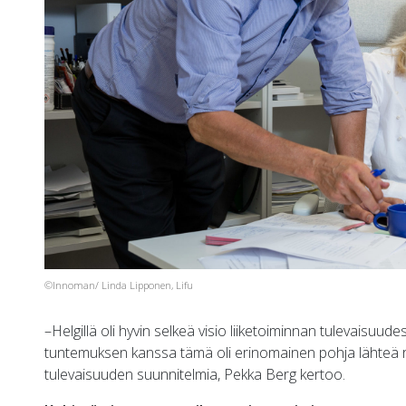
©Innoman/ Linda Lipponen, Lifu
–Helgillä oli hyvin selkeä visio liiketoiminnan tulevais
tuntemuksen kanssa tämä oli erinomainen pohja lähteä 
tulevaisuuden suunnitelmia, Pekka Berg kertoo.