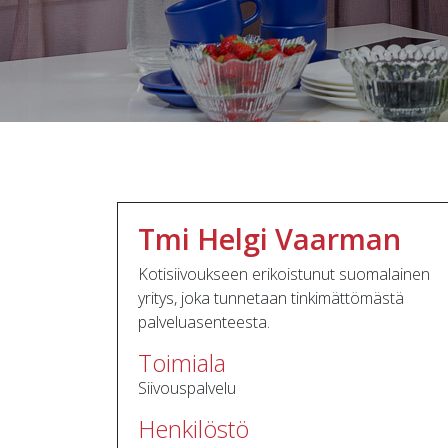
Tmi Helgi Vaarman
Kotisiivoukseen erikoistunut suomalainen
yritys, joka tunnetaan tinkimättömästä
palveluasenteesta.
Toimiala
Siivouspalvelu
Henkilöstö