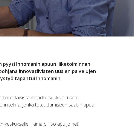
n pyysi Innomanin apuun liiketoiminnan
pohjana innovatiivisten uusien palvelujen
tystyö tapahtui Innomanin
rtoi erilaisista mahdollisuuksia tukea
uunnitelma, jonka toteuttamiseen saatiin apua
keskukselle. Tämä oli iso apu jo heti