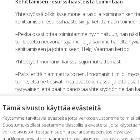
Kehittämisen resurssihaasteista toimintaan
Yhteistyössä olikin kyse monella tasolla toiminnan kehittäm
kehittämisen resurssihaasteisiin ja kehittämään toimeenp
–Pekka osasi ottaa toimintamme hyvin haltuun, hän näki 
tuli luotettu neuvonantaja meille, ja saimme häneltä hyvi
kehittämiseen ja johtamiseen, Helgi Vaarman kertoo.
Yhteistyö Innomanin kanssa sujui mutkattomasti:
–Paitsi erittäin ammattitaitoinen, Innomanin tiimi oli myö
tunne, että he tiesivät, mitä ovat tekemässä, ja että asi
tyytyväinen, että päätin panostaa yhteistyöhön heidän 
–Pienikin yritys perinteisellä toimialalla voi olla hyvinkin 
Tämä sivusto käyttää evästeitä
kyvystä kehittää innovatiivisia palvelutuotteita, joiden h
erittäin hyvin, Pekka Berg sanoo.
Käytämme tarvittavia evästeitä jotta verkkosivustomme toimisi oi
Suostumuksellasi asetamme tilastollisia evästeitä, joita käytetää
verkkosivuston testaamiseen ja parantamiseen. Jos hyväksyt
markkinointievästeet, jaamme tietoja sivustosi käytöstä sosiaali