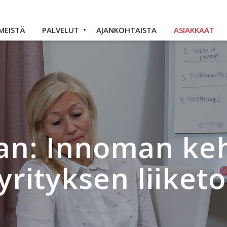
MEISTÄ
PALVELUT
AJANKOHTAISTA
ASIAKKAAT
an: Innoman keh
yrityksen liiket