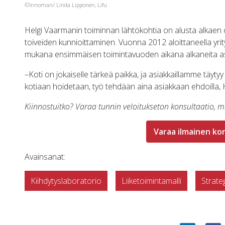
©Innoman/ Linda Lipponen, Lifu
Helgi Vaarmanin toiminnan lähtökohtia on alusta alkaen o
toiveiden kunnioittaminen. Vuonna 2012 aloittaneella yrity
mukana ensimmäisen toimintavuoden aikana alkaneita as
–Koti on jokaiselle tärkeä paikka, ja asiakkaillamme täytyy
kotiaan hoidetaan, työ tehdään aina asiakkaan ehdoilla,
Kiinnostuitko? Varaa tunnin veloitukseton konsultaatio, mi
Varaa ilmainen ko
Avainsanat:
Kiihdytyslaboratorio
Liiketoimintamalli
Strate