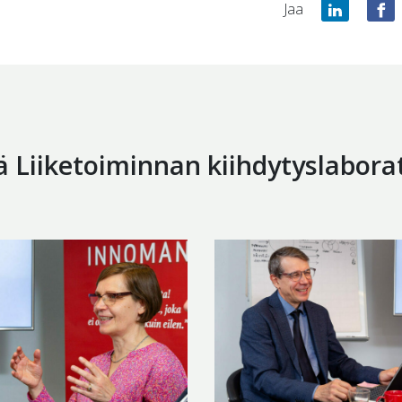
Jaa
ä Liiketoiminnan kiihdytyslabora