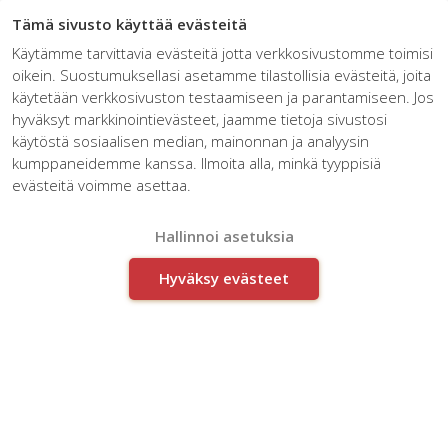
☰
Tämä sivusto käyttää evästeitä
Käytämme tarvittavia evästeitä jotta verkkosivustomme toimisi
oikein. Suostumuksellasi asetamme tilastollisia evästeitä, joita
käytetään verkkosivuston testaamiseen ja parantamiseen. Jos
hyväksyt markkinointievästeet, jaamme tietoja sivustosi
käytöstä sosiaalisen median, mainonnan ja analyysin
kumppaneidemme kanssa. Ilmoita alla, minkä tyyppisiä
Changing the paradigm of
evästeitä voimme asettaa.
management at Genelec
Hallinnoi asetuksia
Hyväksy evästeet