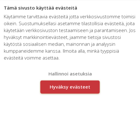
☰
Tämä sivusto käyttää evästeitä
Käytämme tarvittavia evästeitä jotta verkkosivustomme toimisi
oikein. Suostumuksellasi asetamme tilastollisia evästeitä, joita
käytetään verkkosivuston testaamiseen ja parantamiseen. Jos
hyväksyt markkinointievästeet, jaamme tietoja sivustosi
käytöstä sosiaalisen median, mainonnan ja analyysin
kumppaneidemme kanssa. Ilmoita alla, minkä tyyppisiä
Innoman Advanced
evästeitä voimme asettaa.
Engineering -messuilla
Hallinnoi asetuksia
Hyväksy evästeet