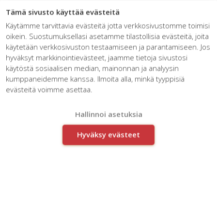
☰
Tämä sivusto käyttää evästeitä
Käytämme tarvittavia evästeitä jotta verkkosivustomme toimisi
oikein. Suostumuksellasi asetamme tilastollisia evästeitä, joita
käytetään verkkosivuston testaamiseen ja parantamiseen. Jos
hyväksyt markkinointievästeet, jaamme tietoja sivustosi
käytöstä sosiaalisen median, mainonnan ja analyysin
kumppaneidemme kanssa. Ilmoita alla, minkä tyyppisiä
evästeitä voimme asettaa.
Miksi kukaan ei kysy mitään?
Hallinnoi asetuksia
Hyväksy evästeet