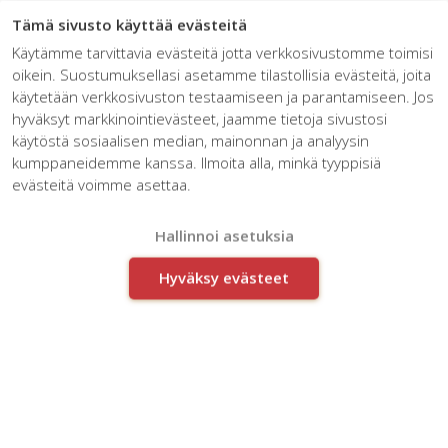
☰
Tämä sivusto käyttää evästeitä
Käytämme tarvittavia evästeitä jotta verkkosivustomme toimisi
oikein. Suostumuksellasi asetamme tilastollisia evästeitä, joita
käytetään verkkosivuston testaamiseen ja parantamiseen. Jos
hyväksyt markkinointievästeet, jaamme tietoja sivustosi
käytöstä sosiaalisen median, mainonnan ja analyysin
kumppaneidemme kanssa. Ilmoita alla, minkä tyyppisiä
Articles for keyword:
evästeitä voimme asettaa.
Customers
Hallinnoi asetuksia
Hyväksy evästeet