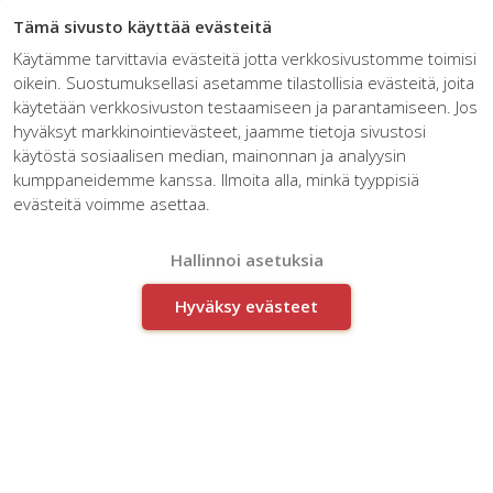
☰
Tämä sivusto käyttää evästeitä
Käytämme tarvittavia evästeitä jotta verkkosivustomme toimisi
oikein. Suostumuksellasi asetamme tilastollisia evästeitä, joita
käytetään verkkosivuston testaamiseen ja parantamiseen. Jos
hyväksyt markkinointievästeet, jaamme tietoja sivustosi
käytöstä sosiaalisen median, mainonnan ja analyysin
kumppaneidemme kanssa. Ilmoita alla, minkä tyyppisiä
Innoman kasvatti pienen
evästeitä voimme asettaa.
siivousalan yrityksen
liiketoimintaa lähes puolella
Hallinnoi asetuksia
Hyväksy evästeet