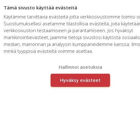
Tämä sivusto käyttää evästeitä
Käytämme tarvittavia evästeitä jotta verkkosivustomme toimisi oi
Suostumuksellasi asetamme tilastollisia evästeitä, joita käytetää
verkkosivuston testaamiseen ja parantamiseen. Jos hyväksyt
markkinointievästeet, jaamme tietoja sivustosi käytöstä sosiaali
median, mainonnan ja analyysin kumppaneidemme kanssa. Ilmoit
minkä tyyppisiä evästeitä voimme asettaa.
Monitieteellinen näkökulma
yrittäjyyteen
Hallinnoi asetuksia
Hyväksy evästeet