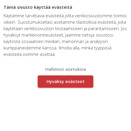
☰
Tämä sivusto käyttää evästeitä
Käytämme tarvittavia evästeitä jotta verkkosivustomme toimisi
oikein. Suostumuksellasi asetamme tilastollisia evästeitä, joita
käytetään verkkosivuston testaamiseen ja parantamiseen. Jos
hyväksyt markkinointievästeet, jaamme tietoja sivustosi
käytöstä sosiaalisen median, mainonnan ja analyysin
kumppaneidemme kanssa. Ilmoita alla, minkä tyyppisiä
Innostusta ilmassa – leikistäkö
evästeitä voimme asettaa.
Suomen pelastus?
Hallinnoi asetuksia
Hyväksy evästeet