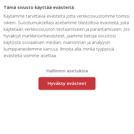
☰
Tämä sivusto käyttää evästeitä
Käytämme tarvittavia evästeitä jotta verkkosivustomme toimisi
oikein. Suostumuksellasi asetamme tilastollisia evästeitä, joita
käytetään verkkosivuston testaamiseen ja parantamiseen. Jos
hyväksyt markkinointievästeet, jaamme tietoja sivustosi
käytöstä sosiaalisen median, mainonnan ja analyysin
kumppaneidemme kanssa. Ilmoita alla, minkä tyyppisiä
Lisää iloa, luovuutta ja
evästeitä voimme asettaa.
toimeenpanokykyä työpaikalle
Hallinnoi asetuksia
Hyväksy evästeet