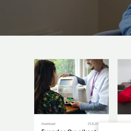
Asiakkaat
25.8.2021
Venl