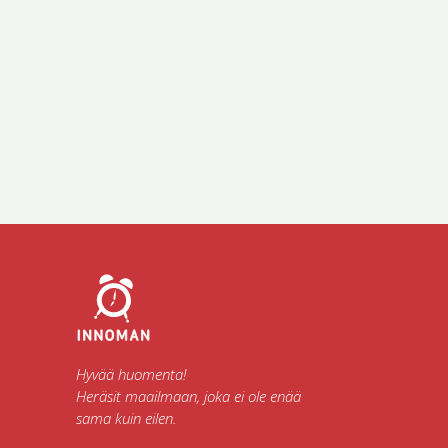
Hyvää huomenta!
Heräsit maailmaan, joka ei ole enää
sama kuin eilen.