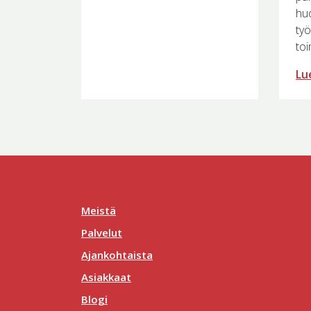
hu
työ
toi
Lue
Meistä
Palvelut
Ajankohtaista
Asiakkaat
Blogi