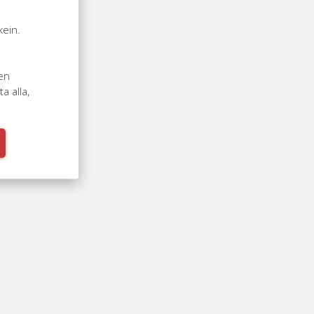
kein.
n
sen
 alla,