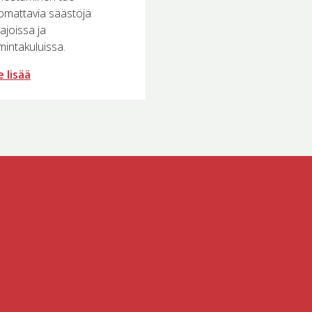
omattavia säästöjä
ajoissa ja
mintakuluissa.
 lisää