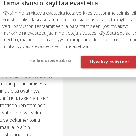
ujuva
Tämä sivusto käyttää evästeitä
kennusprojekti
Käytämme tarvittavia evästeitä jotta verkkosivustomme toimisi oi
o säästöjä
Suostumuksellasi asetamme tilastollisia evästeitä, joita käytetää
ön tuottavuus
verkkosivuston testaamiseen ja parantamiseen. Jos hyväksyt
entamisen toimialalla on
markkinointievästeet, jaamme tietoja sivustosi käytöstä sosiaali
median, mainonnan ja analyysin kumppaneidemme kanssa. Ilmoita
mattavasti alempi kuin
minkä tyyppisiä evästeitä voimme asettaa.
lla toimialoilla
skimäärin. Rakentamiseen
Hallinnoi asetuksia
ttyy paljon laatuongelmia,
Hyväksy evästeet
sta saamme jatkuvasti
ea uutisia. Tuottavuuden
 laadun parantamisessa
inasioita ovat hyvä
nnittelu, rakentamisen
tamisen kehittäminen,
uvat prosessit sekä
kuva dokumentointi
maalla. Näihin
nostaminen tuo