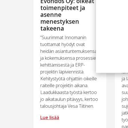
Evondos Oy: oikeat
S
toimenpiteet ja
ra
asenne
tu
menestyksen
Ty
takeena
rak
”Suurimmat Innomanin
huo
tuottamat hyödyt ovat
mui
heidän asiantuntemuksensa
ke
ja kokemuksensa prosessien
lii
kehittämisestä ja ERP-
joi
projektin läpiviennistä.
luk
Kehitystyötä ohjattiin oikeille
ja
raiteille projektin aikana.
ava
Laadukkaasta työstä kertoo
suu
jo aikataulun pitävyys, kertoo
joh
talousjohtaja Vesa Tiitinen.
suj
jat
Lue lisää
työ
pa