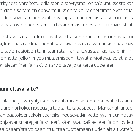
erityisesti varoitettu erilaisten pisteytysmallien taipumuksesta ka
ri niiden sisältämien epävarmuuksien takia. Menetelmät eivät sell
iiden soveltaminen vaatii käyttäjiltään uudenlaista asennoitumis
ä päätösten perustamista tavanomaisuudesta poikkeaviin strategi
uttavat asiat ja ilmiöt ovat vähittäisen kehittämisen innovaatioi
, kun taas radikaalit ideat saattavat vaatia aivan uusien päätök
vioitavien asioiden tunnistamista. Tämä kuvastaa radikaaleihin inno
onnetta, jolloin myös mittaamiseen liittyvät arvioitavat asiat ja
n sietäminen ja riskit on arvioitava joka kerta uudelleen.
uunneltava laite?
 tilanne, jossa yrityksen parantamisen kriteereinä ovat pitkään 
suurempi koko, nopeus ja tuotantokapasiteetti. Markkinatilant
aan päätöksentekokriteereiksi nousevatkin ketteryys, muunneltavu
 ohjaavat strategiat ja kriteerit kääntyvät päälaelleen ja on löyde
omaa osaamista voidaan muuntaa tuottamaan uudenlaisia tuottei