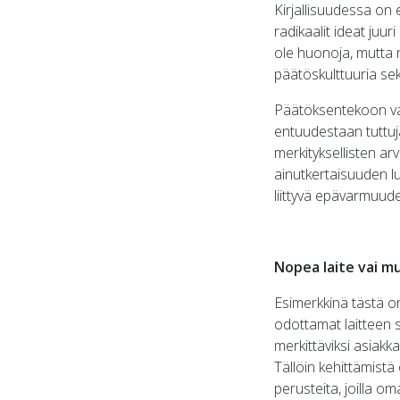
Kirjallisuudessa on 
radikaalit ideat juu
ole huonoja, mutta n
päätöskulttuuria sek
Päätöksentekoon vaik
entuudestaan tuttuja
merkityksellisten ar
ainutkertaisuuden lu
liittyvä epävarmuude
Nopea laite vai m
Esimerkkinä tästä on
odottamat laitteen 
merkittäviksi asiakk
Tällöin kehittämistä
perusteita, joilla 