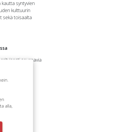
 kautta syntyvien
uden kulttuurin
t sekä toisaalta
essa
erityisesti seuraavia
kein.
n
sen
en merkitys
 alla,
.