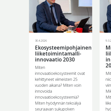
30.4.2026
9.3.
Ekosysteemipohjainen
Mi
liiketoimintamalli-
li
innovaatio 2030
i
2
Miten
innovaatioekosysteemit ovat
Mit
kehittyneet viimeisten 25
nii
vuoden aikana? Miten voin
vi
innovoida
Mik
innovaatioekosysteemiä?
Mi
Miten hyödynnän tekoälyä
lii
seuraavan sukupolven
hy