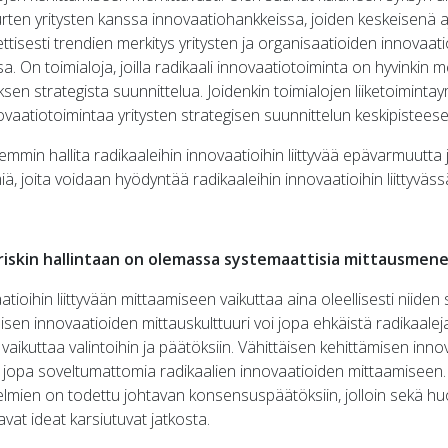
urten yritysten kanssa innovaatiohankkeissa, joiden keskeisenä a
tisesti trendien merkitys yritysten ja organisaatioiden innovaat
sa. On toimialoja, joilla radikaali innovaatiotoiminta on hyvinkin 
ksen strategista suunnittelua. Joidenkin toimialojen liiketoiminta
ovaatiotoimintaa yritysten strategisen suunnittelun keskipistees
min hallita radikaaleihin innovaatioihin liittyvää epävarmuutta 
, joita voidaan hyödyntää radikaaleihin innovaatioihin liittyvä
iskin hallintaan on olemassa systemaattisia mittausmen
atioihin liittyvään mittaamiseen vaikuttaa aina oleellisesti niide
isen innovaatioiden mittauskulttuuri voi jopa ehkäistä radikaaleja
vaikuttaa valintoihin ja päätöksiin. Vähittäisen kehittämisen inno
tai jopa soveltumattomia radikaalien innovaatioiden mittaamiseen. 
telmien on todettu johtavan konsensuspäätöksiin, jolloin sekä h
avat ideat karsiutuvat jatkosta.