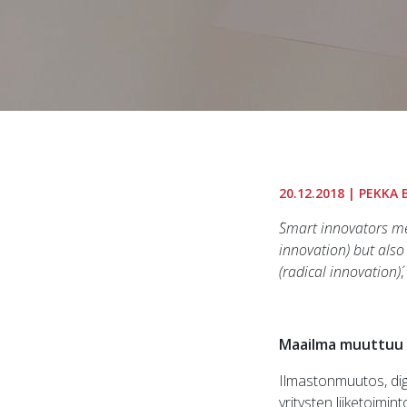
20.12.2018
| PEKKA 
´Smart innovators me
innovation) but also
(radical innovation)´
Maailma muuttuu
Ilmastonmuutos, digi
yritysten liiketoimi