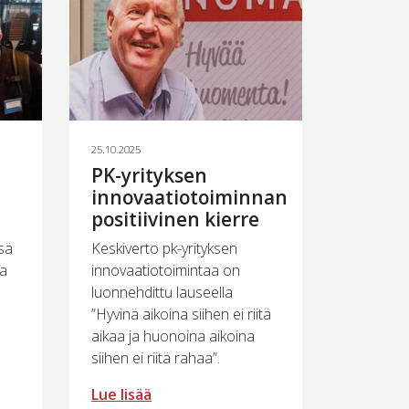
25.10.2025
PK-yrityksen
innovaatiotoiminnan
a
positiivinen kierre
sä
Keskiverto pk-yrityksen
sa
innovaatiotoimintaa on
luonnehdittu lauseella
”Hyvinä aikoina siihen ei riitä
aikaa ja huonoina aikoina
siihen ei riitä rahaa”.
Lue lisää