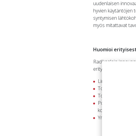
uudenlaisen innovaa
hyvien käytäntöjen 
syntymisen lähtökoht
myös mitattavat tavo
Huomioi erityises
Radikaaleja innovaat
erityispiirteitä:
Linkitys yrityksen
Toiminnan luonne 
Toiminta on luovaa
Poikkitoiminnallis
korostuu.
Ymmärrys koko lii