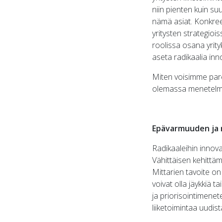
niin pienten kuin su
nämä asiat. Konkreet
yritysten strategiois
roolissa osana yrity
aseta radikaalia inn
Miten voisimme parem
olemassa menetelmiä
Epävarmuuden ja r
Radikaaleihin innova
Vähittäisen kehittäm
Mittarien tavoite on 
voivat olla jäykkiä 
ja priorisointimene
liiketoimintaa uudist