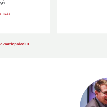
26?
 lisää
nnovaatiopalvelut