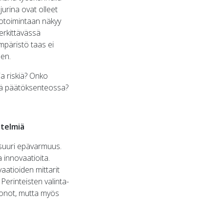
jurina ovat olleet
iotoimintaan näkyy
merkittävässä
ympäristö taas ei
een.
ja riskiä? Onko
ssä päätöksenteossa?
etelmiä
n suuri epävarmuus.
 innovaatioita.
vaatioiden mittarit
Perinteisten valinta-
uonot, mutta myös