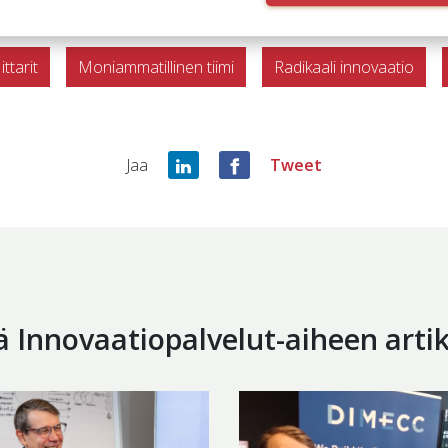
ttarit
Moniammatillinen tiimi
Radikaali innovaatio
Jaa
Tweet
 Innovaatiopalvelut-aiheen artik