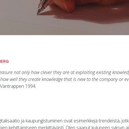
BERG
asure not only how clever they are at exploiting existing knowle
 how well they create knowledge that is new to the company or ev
, Vantrappen 1994.
talisaatio ja kaupungistuminen ovat esimerkkejä trendeistä, jotk
ntojen kehittämiseen merkittävästi. Olen saanut kuluneen syksyn 