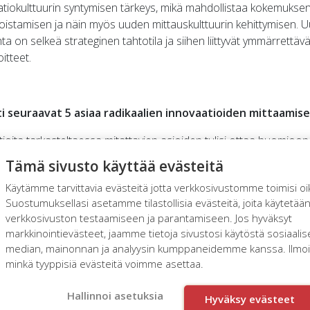
tiokulttuurin syntymisen tärkeys, mikä mahdollistaa kokemuksen
toistamisen ja näin myös uuden mittauskulttuurin kehittymisen. U
a on selkeä strateginen tahtotila ja siihen liittyvät ymmärrettävä
itteet.
ti seuraavat 5 asiaa radikaalien innovaatioiden mittaamis
ioita tarkasteltaessa mitattavien asioiden tulisi ottaa huomioon 
Tämä sivusto käyttää evästeitä
 strategiaan on kaiken lähtökohta.
Käytämme tarvittavia evästeitä jotta verkkosivustomme toimisi oi
on syklistä.
Suostumuksellasi asetamme tilastollisia evästeitä, joita käytetää
 ja jatkuvasti uusia ideoita tuottavaa.
verkkosivuston testaamiseen ja parantamiseen. Jos hyväksyt
markkinointievästeet, jaamme tietoja sivustosi käytöstä sosiaali
ten, sekä horisontaalisten että vertikaalisten, tiimien ja verkostoj
median, mainonnan ja analyysin kumppaneidemme kanssa. Ilmoita
minkä tyyppisiä evästeitä voimme asettaa.
ketoimintaekosysteemin strategiasta ja osaamisesta on tärkeää
Hallinnoi asetuksia
Hyväksy evästeet