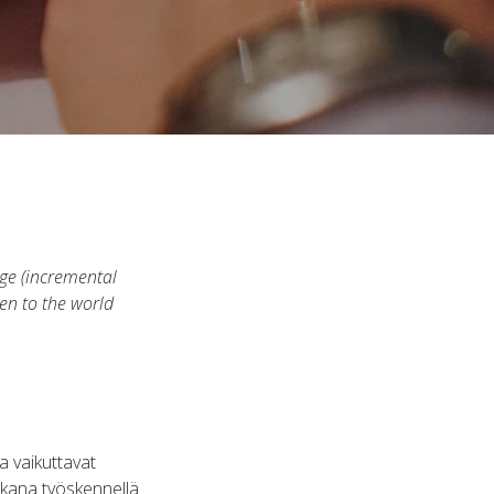
dge (incremental
en to the world
a vaikuttavat
aikana työskennellä