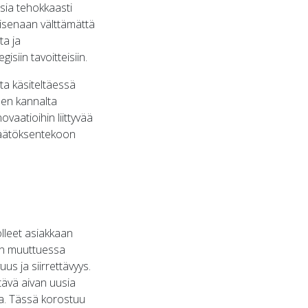
rsia tehokkaasti
aisenaan välttämättä
ta ja
siin tavoitteisiin.
ta käsiteltäessä
sen kannalta
vaatioihin liittyvää
 päätöksentekoon
olleet asiakkaan
een muuttuessa
us ja siirrettävyys.
ttävä aivan uusia
ta. Tässä korostuu