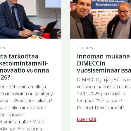
2026
15.11.2025
tä tarkoittaa
Innoman mukana
iketoimintamalli-
DIMECCin
nnovaatio vuonna
vuosiseminaariss
026?
DIMECC Oy:n järjestämäs
en liiketoimintamallit ja
vuosiseminaarissa Turus
den innovointi on kehittynyt
12.11.2025 perehdyttiin
imeisen 25 vuoden aikana?
teemaan ”Sustainable
ä on liiketoimintamalli?
Product Development”.
ten innovoin
Lue lisää
ketoimintamallia? Miten
ödynnän AI:n vuonna