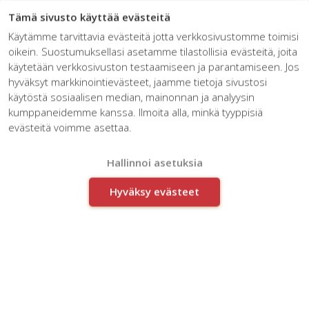
☰
Tämä sivusto käyttää evästeitä
Käytämme tarvittavia evästeitä jotta verkkosivustomme toimisi
oikein. Suostumuksellasi asetamme tilastollisia evästeitä, joita
käytetään verkkosivuston testaamiseen ja parantamiseen. Jos
hyväksyt markkinointievästeet, jaamme tietoja sivustosi
käytöstä sosiaalisen median, mainonnan ja analyysin
kumppaneidemme kanssa. Ilmoita alla, minkä tyyppisiä
Artikkelit avainsanalla:
evästeitä voimme asettaa.
Vaikuttavuus
Hallinnoi asetuksia
Hyväksy evästeet