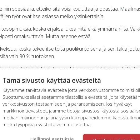
 niin spesiaalia, etteikö sitä voisi kouluttaa ja opastaa. Maailma
ittäjien työt ovat itse asiassa melko yksinkertaisia.
htosopimuksia, koska ei jaksa lukea niitä eikä ymmärrä niitä. Vaik
 helposti omaksuttavia. Mutta asenne estää.
veksuu, koska tekee itse töitä puolikuntoisena ja sen takia jo
siitä vain 80 % tuotoksen.
taa tavoitteita ja johtaja taas pohtia operaatiot järkevästi. Yritt
voitteista ja suunnittelusta välittämättä. Ja ihannoi sitä itsekin.
Tämä sivusto käyttää evästeitä
lvisodan henki, hän luulee olevansa Antti Rokka, hän uhriutuu, 
Käytämme tarvittavia evästeitä jotta verkkosivustomme toimisi oi
Suostumuksellasi asetamme tilastollisia evästeitä, joita käytetää
verkkosivuston testaamiseen ja parantamiseen. Jos hyväksyt
kastaa yrittäjää.
markkinointievästeet, jaamme tietoja sivustosi käytöstä sosiaali
median, mainonnan ja analyysin kumppaneidemme kanssa. Ilmoita
antuntijoiden tehtävä on auttaa yrittäjää osaamaan, jaksamaan,
minkä tyyppisiä evästeitä voimme asettaa.
ittelemaan, rakastamaan, jakamaan, omistamaan, viemään, tuo
in.
Hallinnoi asetuksia