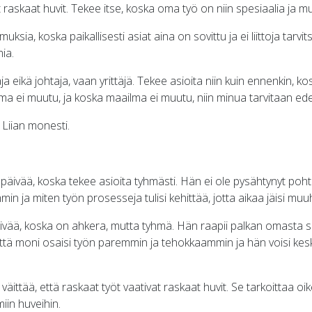
t raskaat huvit. Tekee itse, koska oma työ on niin spesiaalia ja mu
sia, koska paikallisesti asiat aina on sovittu ja ei liittoja tarvi
ia.
aja eikä johtaja, vaan yrittäjä. Tekee asioita niin kuin ennenkin, ko
ilma ei muutu, ja koska maailma ei muutu, niin minua tarvitaan ede
. Liian monesti.
ä päivää, koska tekee asioita tyhmästi. Hän ei ole pysähtynyt poh
min ja miten työn prosesseja tulisi kehittää, jotta aikaa jäisi muu
ivää, koska on ahkera, mutta tyhmä. Hän raapii palkan omasta 
ttä moni osaisi työn paremmin ja tehokkaammin ja hän voisi kesk
äittää, että raskaat työt vaativat raskaat huvit. Se tarkoittaa oik
iin huveihin.