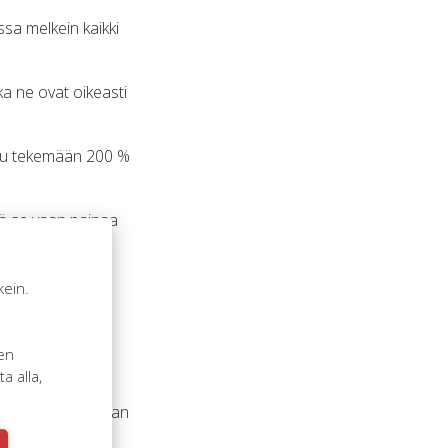
ssa melkein kaikki
ka ne ovat oikeasti
utuu tekemään 200 %
äjä se vaan painaa
hän kantaa koko
kein.
n
sen
 alla,
 luottamaan,
maan ja katsomaan