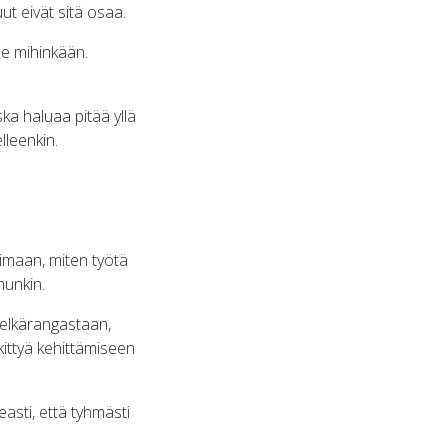
ut eivät sitä osaa.
tse mihinkään.
ska haluaa pitää yllä
lleenkin.
timaan, miten työtä
hunkin.
selkärangastaan,
ittyä kehittämiseen
easti, että tyhmästi