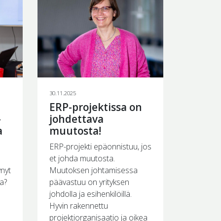
30.11.2025
ERP-projektissa on
-
johdettava
a
muutosta!
ERP-projekti epäonnistuu, jos
et johda muutosta.
ynyt
Muutoksen johtamisessa
a?
päävastuu on yrityksen
johdolla ja esihenkilöillä.
Hyvin rakennettu
projektiorganisaatio ja oikea