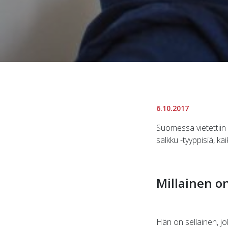
6.10.2017
Suomessa vietettiin y
salkku -tyyppisiä, kai
Millainen on
Hän on sellainen, j