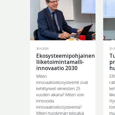
30.4.2026
20.3
Ekosysteemipohjainen
Tu
liiketoimintamalli-
pr
innovaatio 2030
hu
Miten
ERP
innovaatioekosysteemit ovat
rat
kehittyneet viimeisten 25
keh
vuoden aikana? Miten voin
lii
innovoida
Hyö
innovaatioekosysteemiä?
toi
Miten hyödynnän tekoälyä
mu