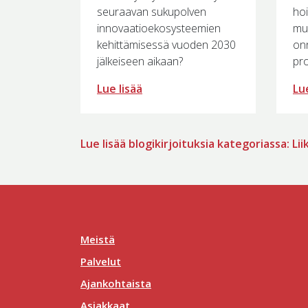
seuraavan sukupolven
ho
innovaatioekosysteemien
mu
kehittämisessä vuoden 2030
on
jälkeiseen aikaan?
pro
Lue lisää
Lue
Lue lisää blogikirjoituksia kategoriassa: L
Meistä
Palvelut
Ajankohtaista
Asiakkaat