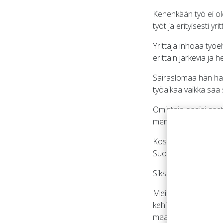
Kenenkään työ ei ole
työt ja erityisesti yr
Yrittäjä inhoaa työe
erittäin järkeviä ja
Sairaslomaa hän hal
työaikaa vaikka saa 
Omistaja osaisi aset
menemään. Mistään ta
Koska hänellä on ta
Suomea harteillaan.
Siksi meidän pitää ra
Meidän kaikkien asi
kehittämään, suunn
maailmaa uusin silm