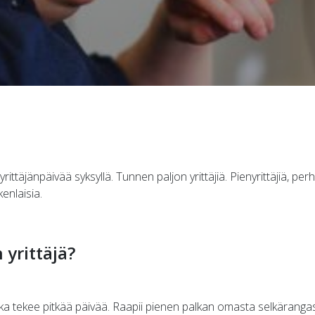
rittäjänpäivää syksyllä. Tunnen paljon yrittäjiä. Pienyrittäjiä, perhe
kenlaisia.
 yrittäjä?
oka tekee pitkää päivää. Raapii pienen palkan omasta selkäranga