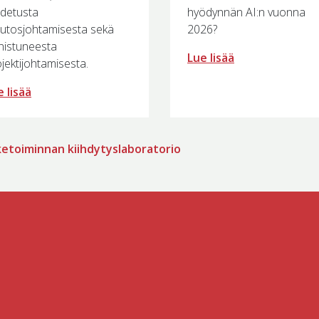
idetusta
hyödynnän AI:n vuonna
utosjohtamisesta sekä
2026?
nistuneesta
Lue lisää
jektijohtamisesta.
 lisää
iiketoiminnan kiihdytyslaboratorio