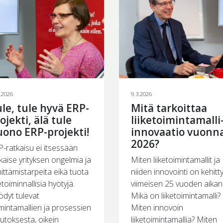
.2026
9.3.2026
le, tule hyvä ERP-
Mitä tarkoittaa
ojekti, älä tule
liiketoimintamalli
ono ERP-projekti!
innovaatio vuonn
2026?
-ratkaisu ei itsessään
kaise yrityksen ongelmia ja
Miten liiketoimintamallit ja
ittämistarpeita eikä tuota
niiden innovointi on kehitt
ketoiminnallisia hyötyjä.
viimeisen 25 vuoden aikan
dyt tulevat
Mikä on liiketoimintamalli?
mintamallien ja prosessien
Miten innovoin
utoksesta, oikein
liiketoimintamallia? Miten