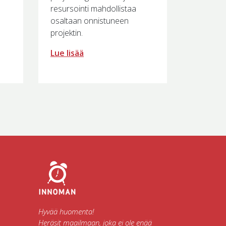
resursointi mahdollistaa
osaltaan onnistuneen
projektin.
Lue lisää
Hyvää huomenta!
Heräsit maailmaan, joka ei ole enää