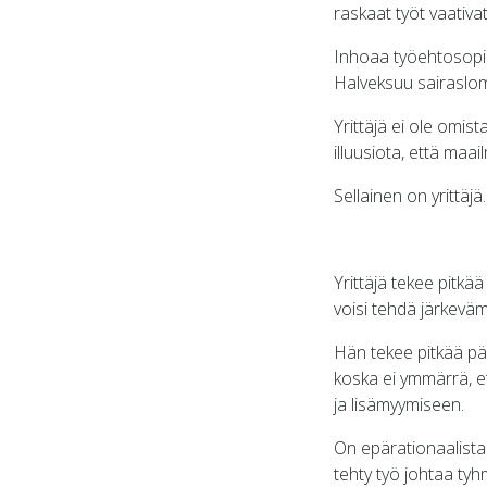
raskaat työt vaativa
Inhoaa työehtosopimuk
Halveksuu sairaslom
Yrittäjä ei ole omist
illuusiota, että maa
Sellainen on yrittäjä
Yrittäjä tekee pitkä
voisi tehdä järkeväm
Hän tekee pitkää pä
koska ei ymmärrä, e
ja lisämyymiseen.
On epärationaalista v
tehty työ johtaa tyhm