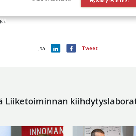
Hyväksy evästeet
jää.
Jaa
Tweet
ä Liiketoiminnan kiihdytyslabora