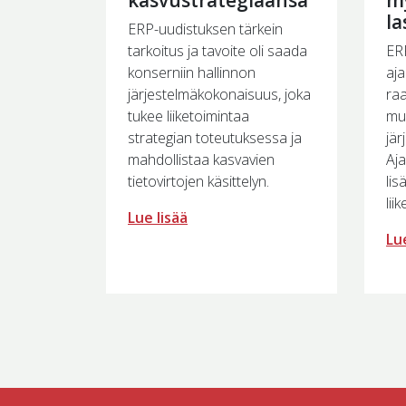
l
ERP-uudistuksen tärkein
tarkoitus ja tavoite oli saada
ERP
konserniin hallinnon
aja
järjestelmäkokonaisuus, joka
raa
tukee liiketoimintaa
muu
strategian toteutuksessa ja
jär
mahdollistaa kasvavien
Aja
tietovirtojen käsittelyn.
lis
lii
Lue lisää
Lue
Artikkelien selaus