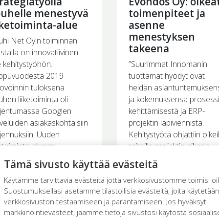
rategiatyöllä
Evondos Oy: oikea
ouhelle menestyvä
toimenpiteet ja
iketoiminta-alue
asenne
menestyksen
uhi Net Oy:n toiminnan
takeena
stalla on innovatiivinen
 kehitystyöhön.
”Suurimmat Innomanin
ppuvuodesta 2019
tuottamat hyödyt ovat
ovoinnin tuloksena
heidän asiantuntemuksen
hen liiketoiminta oli
ja kokemuksensa prosess
ajentumassa Googlen
kehittämisestä ja ERP-
veluiden asiakaskohtaisiin
projektin läpiviennistä.
jennuksiin. Uuden
Kehitystyötä ohjattiin oikei
ketoiminta-alueen
raiteille projektin aikana.
dostamiseksi tarvittiin
Laadukkaasta työstä kert
Tämä sivusto käyttää evästeitä
ategiatason työtä.
jo aikataulun pitävyys, ker
Käytämme tarvittavia evästeitä jotta verkkosivustomme toimisi oi
tysverkoston kautta
talousjohtaja Vesa Tiitinen
Suostumuksellasi asetamme tilastollisia evästeitä, joita käytetää
hdanneiden Louhen ja
Lue lisää
verkkosivuston testaamiseen ja parantamiseen. Jos hyväksyt
nomanin yhteinen sävel
markkinointievästeet, jaamme tietoja sivustosi käytöstä sosiaali
tyi nopealla tahdilla.