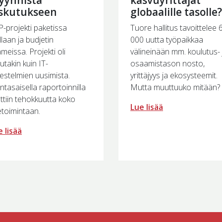
askutukseen
globaalille tasolle?
-projekti paketissa
Tuore hallitus tavoittelee 
llaan ja budjetin
000 uutta työpaikkaa
meissa. Projekti oli
välineinään mm. koulutus- 
takin kuin IT-
osaamistason nosto,
jestelmien uusimista.
yrittäjyys ja ekosysteemit.
ntasaisella raportoinnilla
Mutta muuttuuko mitään?
ättiin tehokkuutta koko
Lue lisää
ketoimintaan.
 lisää