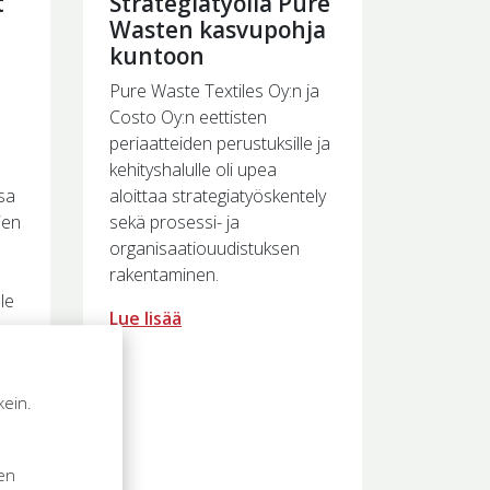
t
Strategiatyöllä Pure
Wasten kasvupohja
kuntoon
Pure Waste Textiles Oy:n ja
Costo Oy:n eettisten
periaatteiden perustuksille ja
kehityshalulle oli upea
sa
aloittaa strategiatyöskentely
ien
sekä prosessi- ja
organisaatiouudistuksen
rakentaminen.
lle
Lue lisää
oo
too
kein.
.
n
sen