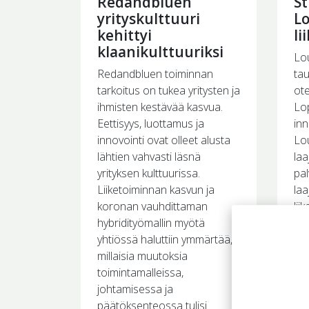
Redandbluen
St
yrityskulttuuri
L
kehittyi
li
klaanikulttuuriksi
Lo
Redandbluen toiminnan
tau
tarkoitus on tukea yritysten ja
ote
ihmisten kestävää kasvua.
Lo
Eettisyys, luottamus ja
inn
innovointi ovat olleet alusta
Lou
lähtien vahvasti läsnä
la
yrityksen kulttuurissa.
pal
Liiketoiminnan kasvun ja
laa
koronan vauhdittaman
lii
hybridityömallin myötä
muo
yhtiössä haluttiin ymmärtää,
str
millaisia muutoksia
Yri
toimintamalleissa,
ko
johtamisessa ja
In
päätöksenteossa tulisi
löy