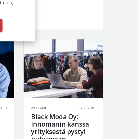
 alla,
.2019
Asiakkaat
27.11.2019
Black Moda Oy:
Innomanin kanssa
yrityksestä pystyi
puhumaan