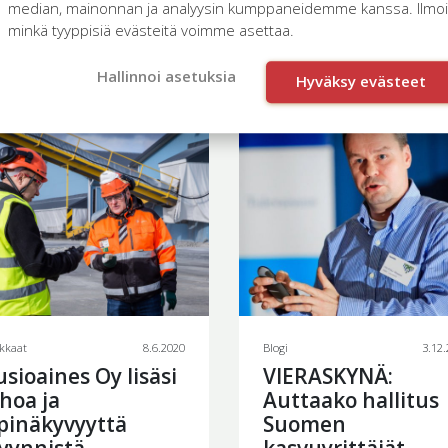
median, mainonnan ja analyysin kumppaneidemme kanssa. Ilmoita
minkä tyyppisiä evästeitä voimme asettaa.
 lisää
Hallinnoi asetuksia
Hyväksy evästeet
kkaat
8.6.2020
Blogi
3.12
sioaines Oy lisäsi
VIERASKYNÄ:
hoa ja
Auttaako hallitus
pinäkyvyyttä
Suomen
yynnistä
kasvuyrittäjät