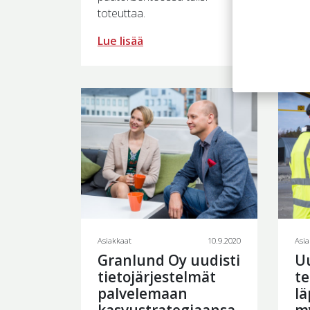
toteuttaa.
Lue
Lue lisää
Asiakkaat
10.9.2020
Asia
Granlund Oy uudisti
Uu
tietojärjestelmät
te
palvelemaan
lä
kasvustrategiaansa
m