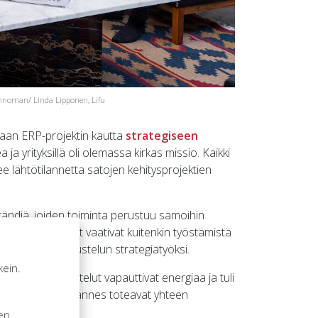
Innoman/ Linda Lipponen, Lifu
kaan ERP-projektin kautta
strategiseen
a ja yrityksillä oli olemassa kirkas missio. Kaikki
lee lähtötilannetta satojen kehitysprojektien
rändiä, joiden toiminta perustuu samoihin
ja johtamismallit vaativat kuitenkin työstämistä
 ja avoimen keskustelun strategiatyöksi.
kein.
ttiinkin. Keskustelut vapauttivat energiaa ja tuli
n
elmää, Jukka ja Hannes toteavat yhteen
sen