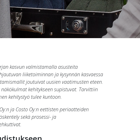
hurjan kasvun valmistamalla asusteita
ohjautuvan liiketoiminnan ja kysynnän kasvaessa
ohtamismallit joutuivat uusien vaatimusten eteen.
 näkökulmat kehitykseen supistuvat. Tarvittiin
men kehitystyö tulee kuntoon.
y:n ja Costo Oy:n eettisten periaatteiden
yöskentely sekä prosessi- ja
hkuttivat.
udistukseen