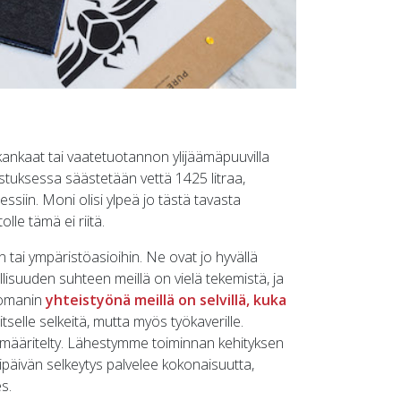
ankaat tai vaatetuotannon ylijäämäpuuvilla
tuksessa säästetään vettä 1425 litraa,
siin. Moni olisi ylpeä jo tästä tavasta
lle tämä ei riitä.
 tai ympäristöasioihin. Ne ovat jo hyvällä
ullisuuden suhteen meillä on vielä tekemistä, ja
nomanin
yhteistyönä meillä on selvillä, kuka
 itselle selkeitä, mutta myös työkaverille.
 määritelty. Lähestymme toiminnan kehityksen
päivän selkeytys palvelee kokonaisuutta,
s.