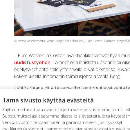
Kuvassa vasemmalta: Venla Berg, Sari Lehtoaro, Jukka Pesola, Hannes Bengs ©
– Pure Wasten ja Coston avainhenkilöt lähtivät hyvin mu
uudistustyöhön
. Tarpeet oli tunnistettu, asenne oli oike
edellytykset antoisalle yhteistyölle olivat olemassa, kuvai
kokemuksella Innomanin toimitusjohtaja Venla Berg.
Lähtökohtana oli, että samat ihmiset toteuttavat kahta b
arvoihin. Toiminnalliset prosessit, organisaatiomuutokset 
Tämä sivusto käyttää evästeitä
ja määrittelyä. ERP-projekti laajenikin luottamukselliseksi
Käytämme tarvittavia evästeitä jotta verkkosivustomme toimisi oi
– Innoman haastoi ja ravisteli vanhoja rakenteita, mitä hae
Suostumuksellasi asetamme tilastollisia evästeitä, joita käytetää
tunne, että tämä yhteistyö ei voi muuta kuin kantaa hed
verkkosivuston testaamiseen ja parantamiseen. Jos hyväksyt
mieheen.
markkinointievästeet, jaamme tietoja sivustosi käytöstä sosiaali