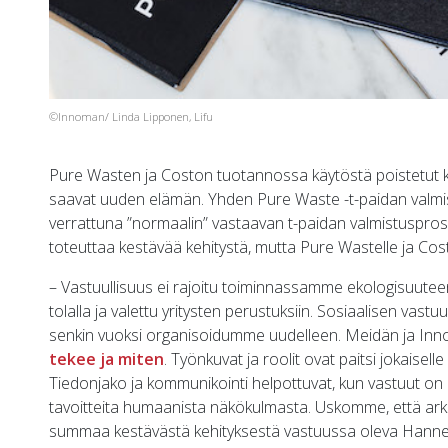
©Innoman/ Linda Lipponen, Lifu
Pure Wasten ja Coston tuotannossa käytöstä poistetut k
saavat uuden elämän. Yhden Pure Waste -t-paidan valmis
verrattuna ”normaalin” vastaavan t-paidan valmistusproses
toteuttaa kestävää kehitystä, mutta Pure Wastelle ja Costo
– Vastuullisuus ei rajoitu toiminnassamme ekologisuuteen
tolalla ja valettu yritysten perustuksiin. Sosiaalisen vastu
senkin vuoksi organisoidumme uudelleen. Meidän ja In
tekee ja miten
. Työnkuvat ja roolit ovat paitsi jokaiselle
Tiedonjako ja kommunikointi helpottuvat, kun vastuut on
tavoitteita humaanista näkökulmasta. Uskomme, että arki
summaa kestävästä kehityksestä vastuussa oleva Hanne