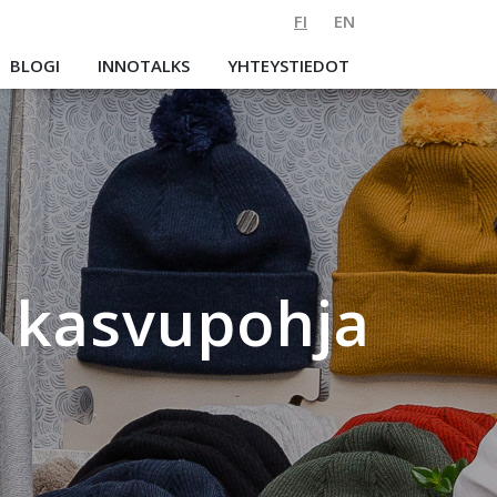
FI
EN
BLOGI
INNOTALKS
YHTEYSTIEDOT
n kasvupohja