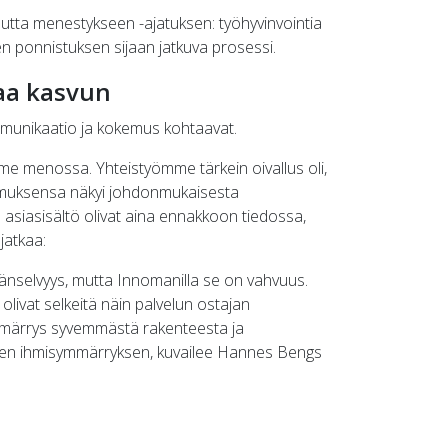
autta menestykseen -ajatuksen: työhyvinvointia
hden ponnistuksen sijaan jatkuva prosessi.
aa kasvun
mmunikaatio ja kokemus kohtaavat.
me menossa. Yhteistyömme tärkein oivallus oli,
kemuksensa näkyi johdonmukaisesta
a asiasisältö olivat aina ennakkoon tiedossa,
jatkaa:
täänselvyys, mutta Innomanilla se on vahvuus.
olivat selkeitä näin palvelun ostajan
ärrys syvemmästä rakenteesta ja
en ihmisymmärryksen, kuvailee Hannes Bengs