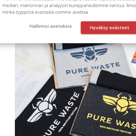
median, mainonnan ja analyysin kumppaneidemme kanssa. Ilmoita
Vastuullisuus ja tavoitteet
minkä tyyppisiä evästeitä voimme asettaa.
Hallinnoi asetuksia
Hyväksy evästeet