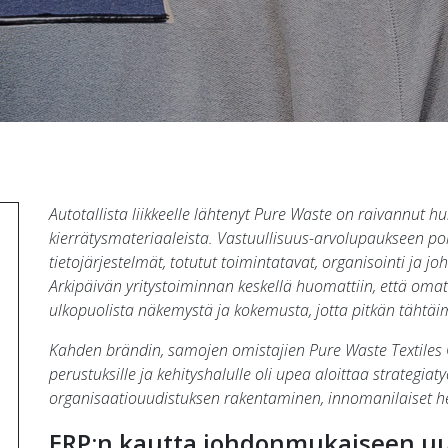
Autotallista liikkeelle lähtenyt Pure Waste on raivannut 
kierrätysmateriaaleista. Vastuullisuus-arvolupaukseen p
tietojärjestelmät, totutut toimintatavat, organisointi ja j
Arkipäivän yritystoiminnan keskellä huomattiin, että omat
ulkopuolista näkemystä ja kokemusta, jotta pitkän tähtäi
Kahden brändin, samojen omistajien Pure Waste Textiles O
perustuksille ja kehityshalulle oli upea aloittaa strategiat
organisaatiouudistuksen rakentaminen, innomanilaiset he
ERP:n kautta johdonmukaiseen u