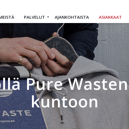
MEISTÄ
PALVELUT
AJANKOHTAISTA
ASIAKKAAT
öllä Pure Waste
kuntoon