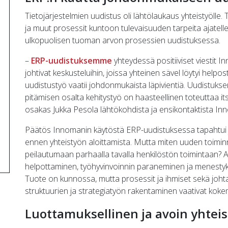
Tietojärjestelmien uudistus oli lähtölaukaus yhteistyölle. 
ja muut prosessit kuntoon tulevaisuuden tarpeita ajatelle
ulkopuolisen tuoman arvon prosessien uudistuksessa.
–
ERP-uudistuksemme
yhteydessä positiiviset viestit 
johtivat keskusteluihin, joissa yhteinen sävel löytyi help
uudistustyö vaatii johdonmukaista läpivientiä. Uudistuksen
pitämisen osalta kehitystyö on haasteellinen toteuttaa it
osakas Jukka Pesola lähtökohdista ja ensikontaktista Inn
Päätös Innomanin käytöstä ERP-uudistuksessa tapahtui jo
ennen yhteistyön aloittamista. Mutta miten uuden toimi
peilautumaan parhaalla tavalla henkilöstön toimintaan? A
helpottaminen, työhyvinvoinnin paraneminen ja menestykse
Tuote on kunnossa, mutta prosessit ja ihmiset sekä joht
struktuurien ja strategiatyön rakentaminen vaativat kok
Luottamuksellinen ja avoin yhteis