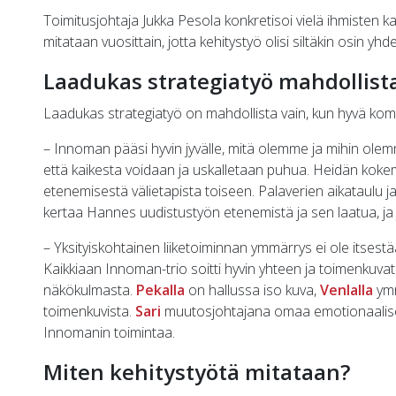
Toimitusjohtaja Jukka Pesola konkretisoi vielä ihmisten k
mitataan vuosittain, jotta kehitystyö olisi siltäkin osin y
Laadukas strategiatyö mahdollist
Laadukas strategiatyö on mahdollista vain, kun hyvä ko
– Innoman pääsi hyvin jyvälle, mitä olemme ja mihin olem
että kaikesta voidaan ja uskalletaan puhua. Heidän ko
etenemisestä välietapista toiseen. Palaverien aikataulu j
kertaa Hannes uudistustyön etenemistä ja sen laatua, ja 
– Yksityiskohtainen liiketoiminnan ymmärrys ei ole itses
Kaikkiaan Innoman-trio soitti hyvin yhteen ja toimenkuvat 
näkökulmasta.
Pekalla
on hallussa iso kuva,
Venlalla
ymm
toimenkuvista.
Sari
muutosjohtajana omaa emotionaalis
Innomanin toimintaa.
Miten kehitystyötä mitataan?