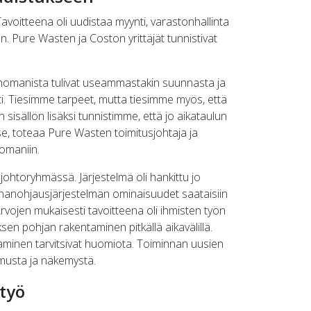
Tavoitteena oli uudistaa myynti, varastonhallinta
n. Pure Wasten ja Coston yrittäjät tunnistivat
Innomanista tulivat useammastakin suunnasta ja
osti. Tiesimme tarpeet, mutta tiesimme myös, että
 sisällön lisäksi tunnistimme, että jo aikataulun
se, toteaa Pure Wasten toimitusjohtaja ja
omaniin.
htoryhmässä. Järjestelmä oli hankittu jo
nnanohjausjärjestelmän ominaisuudet saataisiin
rvojen mukaisesti tavoitteena oli ihmisten työn
n pohjan rakentaminen pitkällä aikavälillä.
aminen tarvitsivat huomiota. Toiminnan uusien
emusta ja näkemystä.
työ