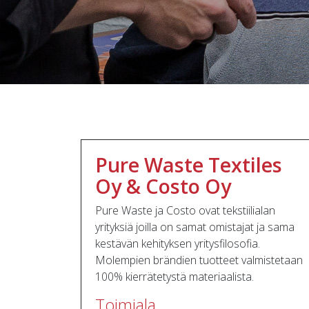
Pure Waste Textiles
Oy & Costo Oy
Pure Waste ja Costo ovat tekstiilialan
yrityksiä joilla on samat omistajat ja sama
kestävän kehityksen yritysfilosofia.
Molempien brändien tuotteet valmistetaan
100% kierrätetystä materiaalista.
Toimiala