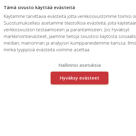
Tämä sivusto käyttää evästeitä
Käytämme tarvittavia evästeitä jotta verkkosivustomme toimisi oi
Suostumuksellasi asetamme tilastollisia evästeitä, joita käytetää
verkkosivuston testaamiseen ja parantamiseen. Jos hyväksyt
markkinointievästeet, jaamme tietoja sivustosi käytöstä sosiaali
median, mainonnan ja analyysin kumppaneidemme kanssa. Ilmoit
minkä tyyppisiä evästeitä voimme asettaa.
Korona vie ja korona tuo –
Liiketoimintamallit
Hallinnoi asetuksia
murroksessa
Hyväksy evästeet